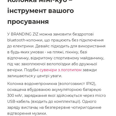
інструмент вашого
просування
У BRANDING ZIZ можна замовити бездротові
bluetooth-колонки, що працюють без підключення
до електрики. Девайс підходить для використання
в будь-яких умовах - на пляжі, пікніку, базі
відпочинку, відкритому спортивному майданчику,
під час захоплюючої велопоїздки або дружньої
вечірки. Подібні
сувеніри з логотипом
завжди
залишаються у центрі уваги.
Колонка водонепроникна (вологозахист IPX2),
оснащена вбудованою акумуляторною батареєю
300 мАг, заряджання якої здійснюється через micro
USB-кабель (входить до комплектації). Одного
заряду вистачає на безперервне чотиригодинне
відтворення музики.