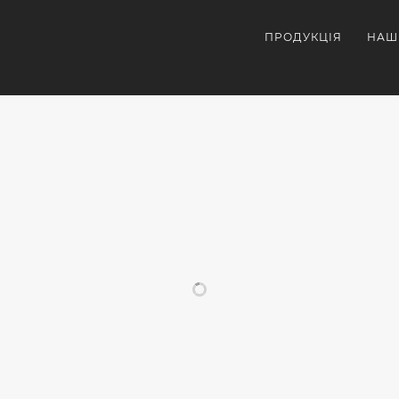
ПРОДУКЦІЯ
НАШ
СХОЖІ ПРОЄКТИ
ОРАТИВНІ
ТЕРМОКРУЖКИ
КОРПОРАТИВНІ
КОРП
НІРИ
З
СУВЕНІРИ
ПОДА
БРЕНДУВАННЯМ
З
Т