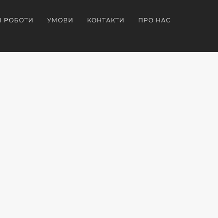
І РОБОТИ
УМОВИ
КОНТАКТИ
ПРО НАС
ОРАТИВНІ
ТЕРМОКРУЖКИ
ІДЕЇ
РУНКИ
БРЕНДОВАНІ
КОРПОРАТИВНОГО
А
ДЛЯ
ПОДАРУНКУ.