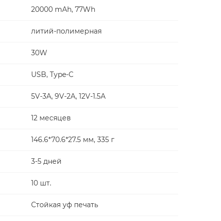
20000 mAh, 77Wh
литий-полимерная
30W
USB, Type-C
5V-3A, 9V-2A, 12V-1.5A
12 месяцев
146.6*70.6*27.5 мм, 335 г
3-5 дней
10 шт.
Стойкая уф печать