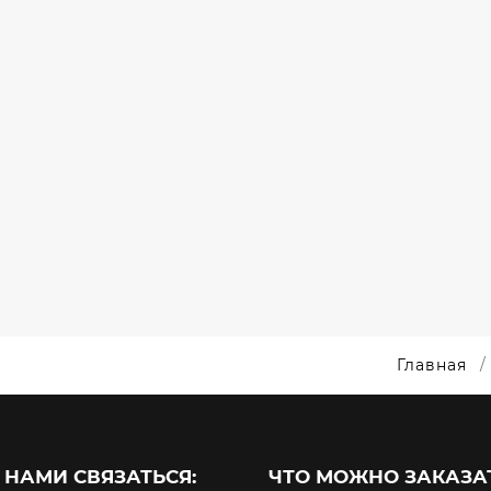
ЕРА
PUTIVLENKO
С
С
РЕЯ
ЛОГОТИПОМ
ЛОГО
БУТЫЛКИ /
РКО
TRIPMYDREAM
SMA
НАБОРЫ /
ПОВЕРБАНКИ /
DEVE
ТЕРМОЧАШКИ
АНКИ
ПОВЕРБАНКИ
ПОВЕРБ
Главная
 НАМИ СВЯЗАТЬСЯ:
ЧТО МОЖНО ЗАКАЗАТ