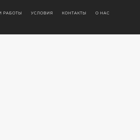
И РАБОТЫ
УСЛОВИЯ
КОНТАКТЫ
О НАС
Я
НИРКА
ПОДАРКИ
ЗАКАЗАТЬ
БРЕНДИРОВАННЫЕ
КОРПОРАТИВНЫЕ