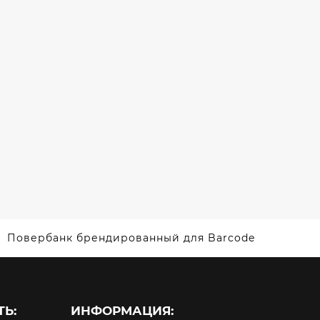
БЕСПРОВОДНОЙ
ТИПОМ
ЗАРЯДКОЙ
RT
ДЛЯ
LOPMENT
NETWAVE
АНКИ
ПОВЕРБАНКИ
Повербанк брендированный для Barcode
Ь:
ИНФОРМАЦИЯ: