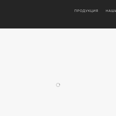
ПРОДУКЦИЯ
НАШ
ПОХОЖИЕ ПРОЕКТЫ
ОРАТИВНАЯ
ВНЕШНИЙ
УЛЬТРАФИОЛЕТОВА
СУВЕ
УКЦИЯ
АККУМУЛЯТОР
ПЕЧАТЬ
С