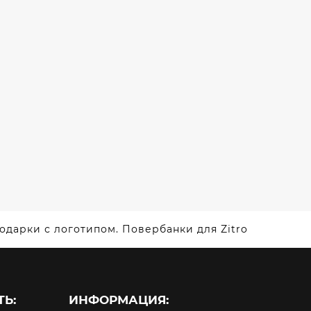
РОВОДНОЙ
С
ДКОЙ
БРЕНДИРОВАНИЕМ
Я
ПОВЕРБАНКИ
AVE
АНКИ
дарки с логотипом. Повербанки для Zitro
Ь:
ИНФОРМАЦИЯ: