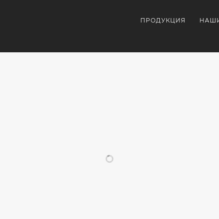
ПРОДУКЦИЯ
НАШ
ПОХОЖИЕ ПРОЕКТЫ
ОРАТИВНАЯ
ВНЕШНИЙ
УЛЬТРАФИОЛЕТОВА
СУВЕ
УКЦИЯ
АККУМУЛЯТОР
ПЕЧАТЬ
С
С
НА
ЛОГО