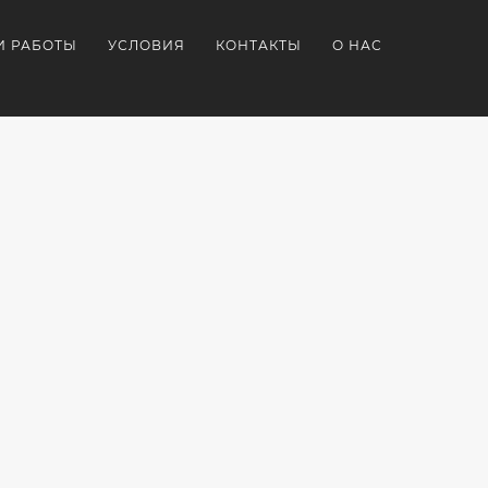
И РАБОТЫ
УСЛОВИЯ
КОНТАКТЫ
О НАС
Я
НИРКА
ПОДАРКИ
ЗАКАЗАТЬ
БРЕНДИРОВАННЫЕ
КОРПОРАТИВНЫЕ
ТИПОМ
ДЛЯ
ПОДАРКИ