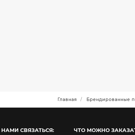
LENKO
С
С
БЕСП
ЛОГОТИПОМ
ЛОГОТИПОМ
ЗАРЯ
КИ /
TRIPMYDREAM
SMART
ДЛ
Ы /
НКИ /
DEVELOPMENT
NETW
ЧАШКИ
ПОВЕРБАНКИ
ПОВЕРБАНКИ
ПОВЕРБ
Главная
Брендированные по
 НАМИ СВЯЗАТЬСЯ:
ЧТО МОЖНО ЗАКАЗАТ