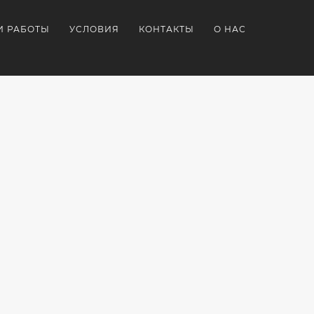
И РАБОТЫ
УСЛОВИЯ
КОНТАКТЫ
О НАС
Я
ОРАТИВНЫЕ
СУВЕНИРКА
ПОДАРКИ
НИРЫ
С
БРЕНДИРОВАННЫЕ