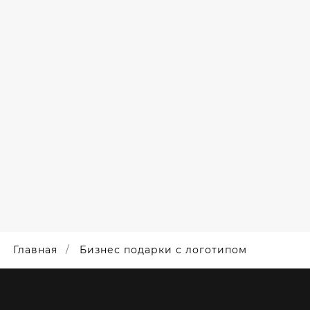
НИРОВ
PUTIVLENKO
БУТЫЛКИ /
ТИПОМ
НАБОРЫ /
ПОВЕРБАНКИ /
IKA
ТЕРМОЧАШКИ
Ы /
ЕТЫ /
АТОРЫ /
ИТЕЛИ
УХА
Главная
Бизнес подарки с логотипом