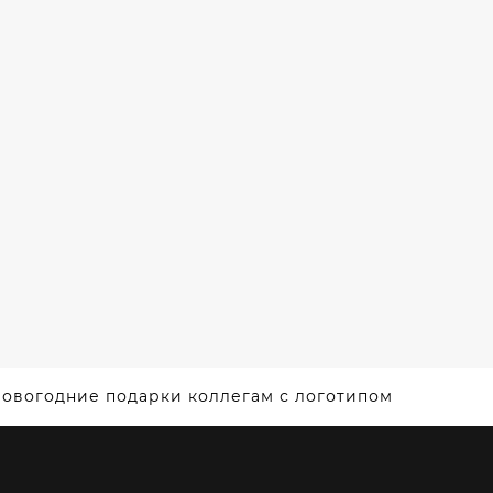
НИРОВ
PUTIVLENKO
БУТЫЛКИ /
ТИПОМ
НАБОРЫ /
ПОВЕРБАНКИ /
IKA
ТЕРМОЧАШКИ
Ы /
ЕТЫ /
АТОРЫ /
ИТЕЛИ
УХА
овогодние подарки коллегам с логотипом