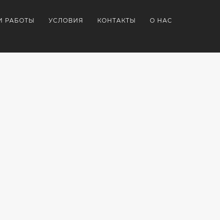
И РАБОТЫ
УСЛОВИЯ
КОНТАКТЫ
О НАС
Я
ОРАТИВНЫЕ
СУВЕНИРКА
ПОДАРКИ
НИРЫ
С
БРЕНДИРОВАННЫЕ
ЛОГОТИПОМ
ДЛЯ