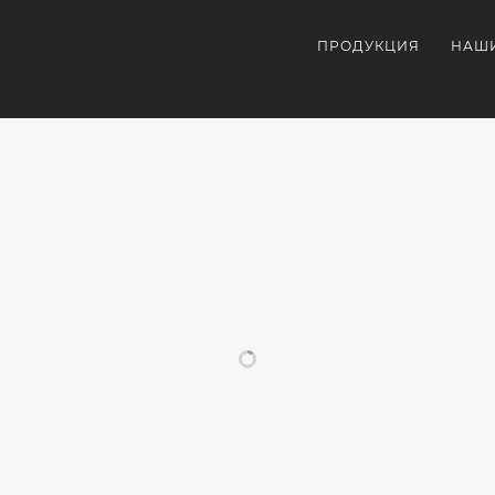
ПРОДУКЦИЯ
НАШ
ПОХОЖИЕ ПРОЕКТЫ
ОРАТИВНАЯ
ВНЕШНИЙ
УЛЬТРАФИОЛЕТОВА
КОРП
УКЦИЯ
АККУМУЛЯТОР
ПЕЧАТЬ
СУВЕ
С
НА
С