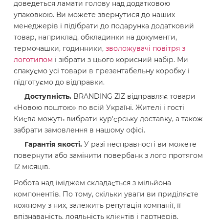
доведеться ламати голову над додатковою
упаковкою. Ви можете звернутися до наших
менеджерів і підібрати до подарунка додатковий
товар, наприклад, обкладинки на документи,
термочашки, годинники,
зволожувачі повітря з
логотипом
і зібрати з цього корисний набір. Ми
спакуємо усі товари в презентабельну коробку і
підготуємо до відправки.
Доступність.
BRANDING ZIZ відправляє товари
«Новою поштою» по всій Україні. Жителі і гості
Києва можуть вибрати кур'єрську доставку, а також
забрати замовлення в нашому офісі.
Гарантія якості.
У разі несправності ви можете
повернути або замінити повербанк з лого протягом
12 місяців.
Робота над іміджем складається з мільйона
компонентів. По тому, скільки уваги ви приділяєте
кожному з них, залежить репутація компанії, її
впізнаваність, лояльність клієнтів і партнерів.