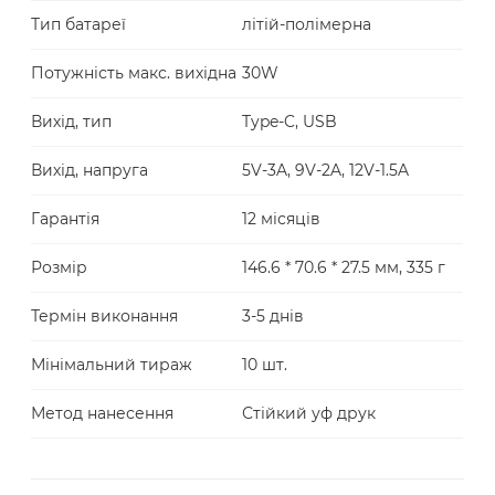
Тип батареї
літій-полімерна
Потужність макс. вихідна
30W
Вихід, тип
Type-C, USB
Вихід, напруга
5V-3A, 9V-2A, 12V-1.5A
Гарантія
12 місяців
Розмір
146.6 * 70.6 * 27.5 мм, 335 г
Термін виконання
3-5 днів
Мінімальний тираж
10 шт.
Метод нанесення
Стійкий уф друк