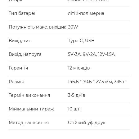
Тип батареї
літій-полімерна
Потужність макс. вихідна
30W
Вихід, тип
Type-C, USB
Вихід, напруга
5V-3A, 9V-2A, 12V-1.5A
Гарантія
12 місяців
Розмір
146.6 * 70.6 * 27.5 мм, 335 г
Термін виконання
3-5 днів
Мінімальний тираж
10 шт.
Метод нанесення
Стійкий уф друк