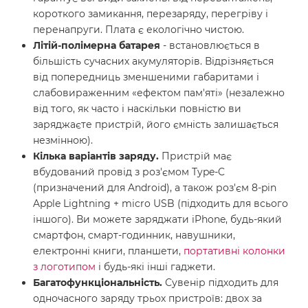
короткого замикання, перезаряду, перегріву і
перенапруги. Плата є екологічно чистою.
Літій-полімерна батарея
- встановлюється в
більшість сучасних акумуляторів. Відрізняється
від попередниць зменшеними габаритами і
слабовираженним «ефектом пам'яті» (незалежно
від того, як часто і наскільки повністю ви
заряджаєте пристрій, його ємність залишається
незмінною).
Кілька варіантів заряду.
Пристрій має
вбудований провід з роз'ємом Type-C
(призначений для Android), а також роз'єм 8-pin
Apple Lightning + micro USB (підходить для всього
іншого). Ви можете заряджати iPhone, будь-який
смартфон, смарт-годинник, навушники,
електронні книги, планшети,
портативні колонки
з логотипом
і будь-які інші гаджети.
Багатофункціональність.
Сувенір підходить для
одночасного заряду трьох пристроїв: двох за