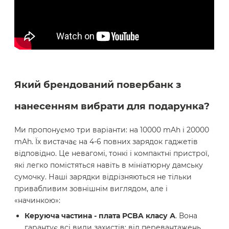
Який брендований повербанк з
нанесенням вибрати для подарунка?
Ми пропонуємо три варіанти: на 10000 mAh і 20000
mAh. Їх вистачає на 4-6 повних зарядок гаджетів
відповідно. Це невагомі, тонкі і компактні пристрої,
які легко помістяться навіть в мініатюрну дамську
сумочку. Наші зарядки відрізняються не тільки
привабливим зовнішнім виглядом, але і
«начинкою»:
Керуюча частина - плата PCBA класу А
. Вона
гарантує всі види захистів: від перевантажень,