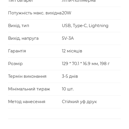
Тип батареї
літій-полімерна
Потужність макс. вихідна
20W
Вихід, тип
USB, Type-C, Lightning
Вихід, напруга
5V-3A
Гарантія
12 місяців
Розмір
129 * 70.1 * 16.9 мм, 198 г
Термін виконання
3-5 днів
Мінімальний тираж
10 шт.
Метод нанесення
Стійкий уф друк