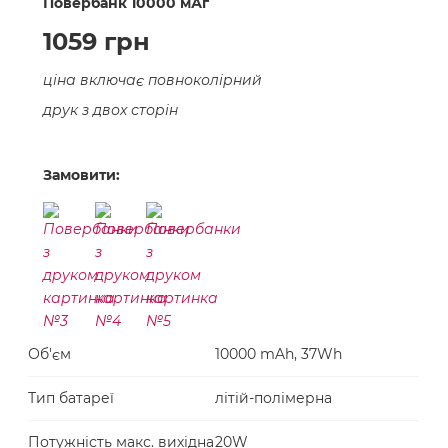
Повербанк 10000 мАг
1059 грн
ціна включає повноколірний
друк з двох сторін
Замовити:
Об'єм
10000 mAh, 37Wh
Тип батареї
літій-полімерна
Потужність макс. вихідна
20W