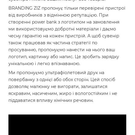
BRANDING ZIZ пропонує тільки перевірені пристрої
від виробників з відмінною репутацією. При
створенні power bank з логотипом на замовлення
ми використовуємо добротні матеріали і даємо
чесну гарантію на кожен пристрій. А щоб сувенір
також працював як частина стратегії по
просуванню, пропонуємо нанести на нього ваш
логотип, картинку або напис. Це зробить зарядку
унікальною і легко впізнаваною.
Ми пропонуємо ультрафіолетовий друк на
повербанку з однієї або обох сторін. Цей спосіб
дозволяє малюнку не вигорати, залишатися
яскравим, насиченим, жиро і вологостійким і не
піддаватися впливу хімічних речовин.