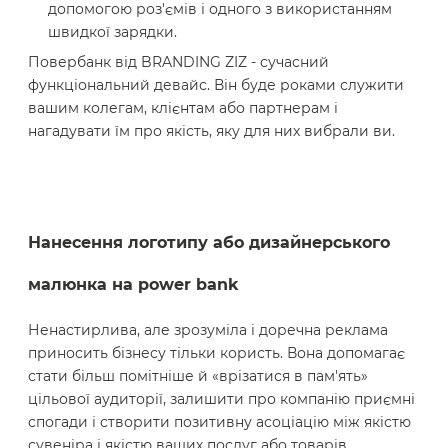
допомогою роз'ємів і одного з використанням
швидкої зарядки.
Повербанк від BRANDING ZIZ - сучасний
функціональний девайс. Він буде роками служити
вашим колегам, клієнтам або партнерам і
нагадувати їм про якість, яку для них вибрали ви.
Нанесення логотипу або дизайнерського
малюнка на power bank
Ненастирлива, але зрозуміла і доречна реклама
приносить бізнесу тільки користь. Вона допомагає
стати більш помітніше й «врізатися в пам'ять»
цільової аудиторії, залишити про компанію приємні
спогади і створити позитивну асоціацію між якістю
сувеніра і якістю ваших послуг або товарів.