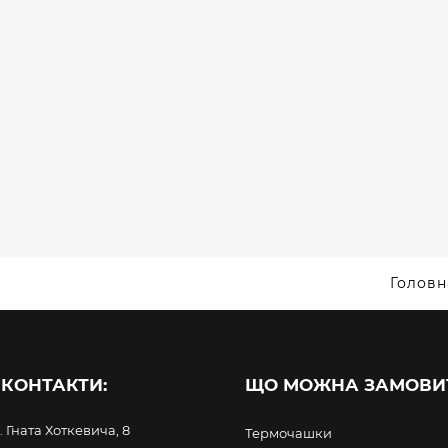
НАБОРИ / ПЛЯШКИ
РКО
TRIPMYDREAM
SMA
/ ПОВЕРБАНКИ /
ТЕРМОЧАШКИ
DEVE
АНКИ
ПОВЕРБАНКИ
ПОВЕРБ
Головн
 КОНТАКТИ:
ЩО МОЖНА ЗАМОВИ
. Гната Хоткевича, 8
Термочашки