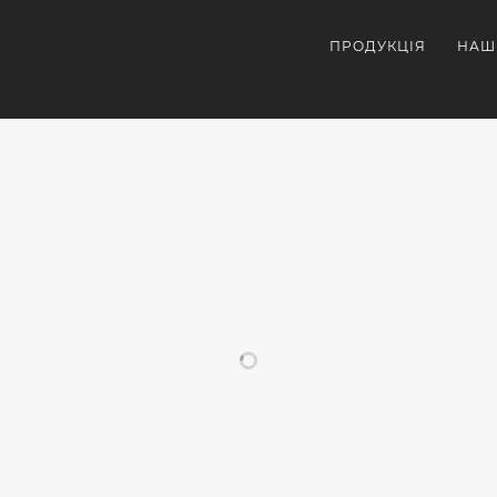
ПРОДУКЦІЯ
НАШ
СХОЖІ ПРОЄКТИ
ОРАТИВНА
ЗОВНІШНІЙ
УЛЬТРАФІОЛЕТИВИ
СУВЕН
УКЦІЯ
АКУМУЛЯТОР
ДРУК НА
З
З
СУВЕНІРНІЙ
ЛОГО