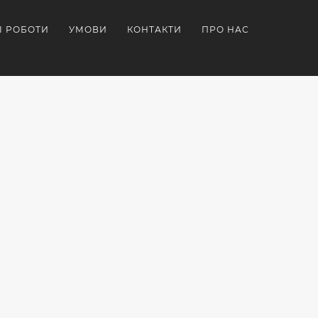
І РОБОТИ
УМОВИ
КОНТАКТИ
ПРО НАС
Й
ІРКА
ПОДАРУНКИ
ЗАМОВИТИ
БРЕНДОВАНІ
КОРПОРАТИВНІ
ТИПОМ
ДЛЯ
ПОДАРУНКИ