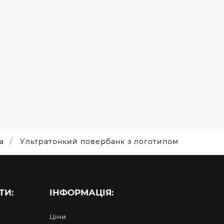
RT
ДЛЯ
LOPMENT
NETWAVE
АНКИ
ПОВЕРБАНКИ
а
Ультратонкий повербанк з логотипом
ТИ:
ІНФОРМАЦІЯ:
Ціни