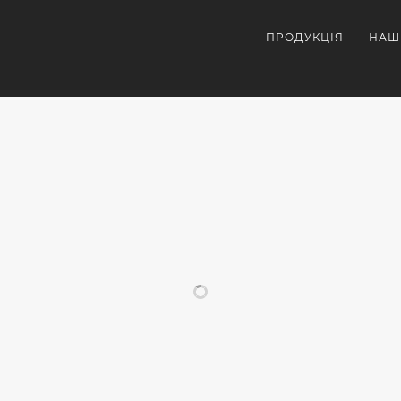
ПРОДУКЦІЯ
НАШ
СХОЖІ ПРОЄКТИ
ОРАТИВНА
СУВЕНІРКА
ПЛЯШКИ
БРЕН
ІРКА
ДЛЯ
ДЛЯ ВОДИ
ПЛЯ