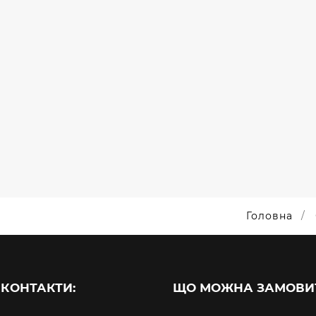
НІЇ.
ПЛЯШКИ
ПРОГРАМУВАННЯ
БРЕЛ
ОКИ
БРЕНДОВАНІ.
ДЛЯ ДІТЕЙ
ОВАНІ.
JUNIOR
ПЛЯШКИ
ОКИ
КОЛОНКИ /
НАБОРИ / ПЛЯШКИ
/ ПОВЕРБАНКИ /
ПОПСОКЕТИ
Головна
 КОНТАКТИ:
ЩО МОЖНА ЗАМОВИ