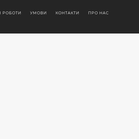
І РОБОТИ
УМОВИ
КОНТАКТИ
ПРО НАС
ДОВАНІ
НАБОРИ
БРЕНДОВАНА
ШКИ
БРЕНДОВАНИХ
СУВЕНІРКА.