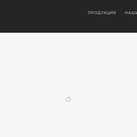
ПРОДУКЦИЯ
НАШ
ПОХОЖИЕ ПРОЕКТЫ
ДИРОВАННАЯ
РЕКЛАМНАЯ
БРЕЛОКИ
БРЕН
ИРКА.
ПРОДУКЦИЯ
С
СУВЕ
ОКИ
С
ЛОГОТИПОМ
ДЛ