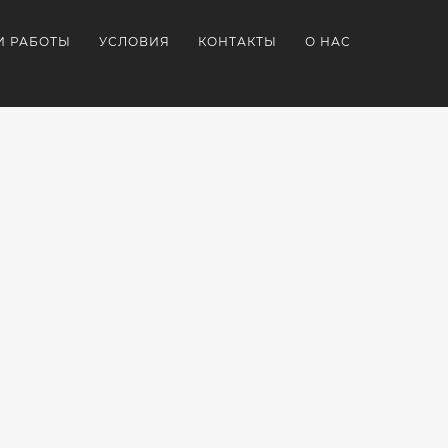
И РАБОТЫ
УСЛОВИЯ
КОНТАКТЫ
О НАС
ДИРОВАННАЯ
СУВЕНИРНАЯ
СУВЕНИРКА
НИРКА
ПРОДУКЦИЯ
ДЛЯ
Я
С
ШКОЛЫ