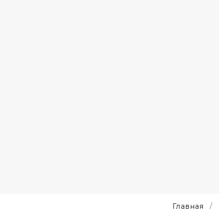
ДИРОВАННЫЕ
БРЕЛОКИ
БРЕЛОКИ
ОКИ
С
С
ЛОГОТИПОМ
ЛОГОТИПАМИ
ОКИ
АВТО
БРЕЛОКИ
БРЕЛОКИ
Главная