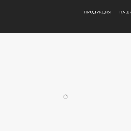
ПРОДУКЦИЯ
НАШ
ПОХОЖИЕ ПРОЕКТЫ
Ы С
БРЕНДИРОВАННЫЕ
ЧАСЫ С
МЕРЧ
ТИПОМ
ЧАСЫ С
ЭМБЛЕМОЙ
ЗООП