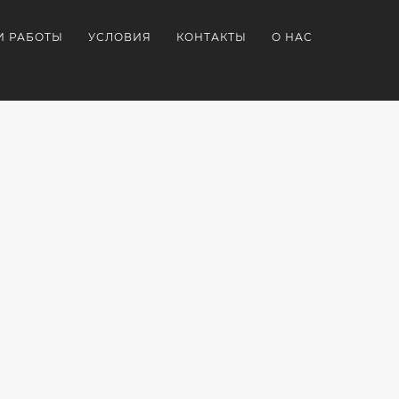
И РАБОТЫ
УСЛОВИЯ
КОНТАКТЫ
О НАС
 ДЛЯ
ЧАСЫ
НАБОРЫ
АРКА
НАРУЧНЫЕ
ПОДАРКОВ