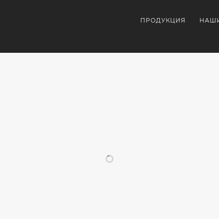
ПРОДУКЦИЯ
НАШ
ПОХОЖИЕ ПРОЕКТЫ
ОРАТИВНЫЕ
ТЕРМОКРУЖКИ
КОРПОРАТИВНЫЕ
КОРП
НИРЫ
С
СУВЕНИРЫ
ПОДА