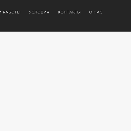
И РАБОТЫ
УСЛОВИЯ
КОНТАКТЫ
О НАС
ОРАТИВНЫЕ
ТЕРМОКРУЖКИ
ИДЕИ
РКИ
БРЕНДИРОВАННЫЕ
КОРПОРАТИВНОГО