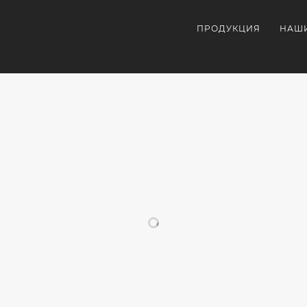
ПРОДУКЦИЯ
НАШ
ПОХОЖИЕ ПРОЕКТЫ
СУВЕНИРКА
РУЧКИ С
С
ЛОГОТИПОМ
ЛОГОТИПОМ.
ДЛЯ