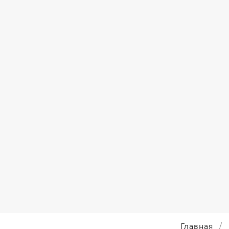
ПОДАРОК
ВЕК"
НА 8
МАРТА
КОРПОРАТИВНЫЙ
ПОДАРОК
НА 8
МАРТА
Главная